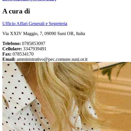
A cura di
Ufficio Affari Generali e Segreteria
Via XXIV Maggio, 7, 09090 Suni OR, Italia
Telefono:
0785853097
Cellulare:
3347939491
Fax:
078534170
Email:
amministrativo@pec.comune.suni.or.it