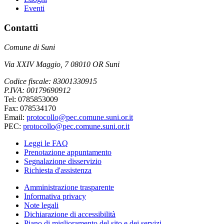
Eventi
Contatti
Comune di Suni
Via XXIV Maggio, 7 08010 OR Suni
Codice fiscale: 83001330915
P.IVA: 00179690912
Tel: 0785853009
Fax: 078534170
Email:
protocollo@pec.comune.suni.or.it
PEC:
protocollo@pec.comune.suni.or.it
Leggi le FAQ
Prenotazione appuntamento
Segnalazione disservizio
Richiesta d'assistenza
Amministrazione trasparente
Informativa privacy
Note legali
Dichiarazione di accessibilità
Piano di miglioramento del sito e dei servizi