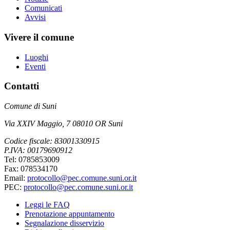
Comunicati
Avvisi
Vivere il comune
Luoghi
Eventi
Contatti
Comune di Suni
Via XXIV Maggio, 7 08010 OR Suni
Codice fiscale: 83001330915
P.IVA: 00179690912
Tel: 0785853009
Fax: 078534170
Email:
protocollo@pec.comune.suni.or.it
PEC:
protocollo@pec.comune.suni.or.it
Leggi le FAQ
Prenotazione appuntamento
Segnalazione disservizio