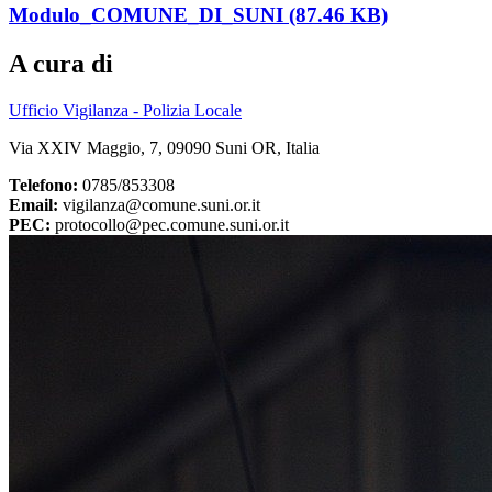
Modulo_COMUNE_DI_SUNI (87.46 KB)
A cura di
Ufficio Vigilanza - Polizia Locale
Via XXIV Maggio, 7, 09090 Suni OR, Italia
Telefono:
0785/853308
Email:
vigilanza@comune.suni.or.it
PEC:
protocollo@pec.comune.suni.or.it